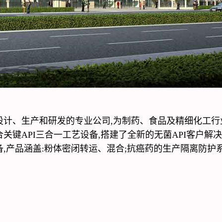
设计、生产和研发的专业公司,为制药、食品及精细化工
关键API三合一工艺设备,搭建了全新的无菌API客户解
,产品涵盖:粉体密闭转运、混合;抗癌药的生产隔离防护