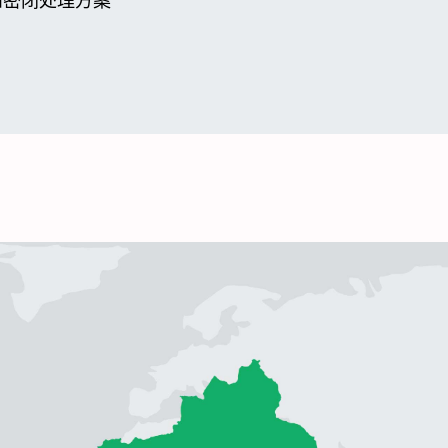
和密闭处理方案