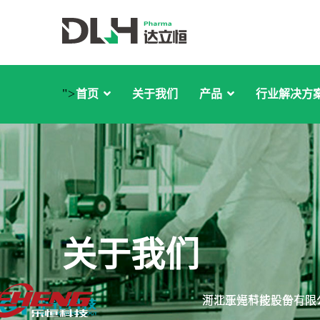
">
首页
关于我们
产品
行业解决方
关于我们
浙江亚光科技股份有限
河北乐恒节能设备有限