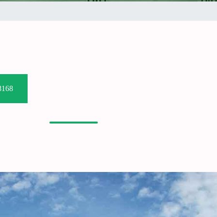
887
168