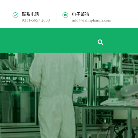
联系电话
电子邮箱
0311-6657 2068
info@dalihpharma.com