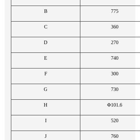
B
775
C
360
D
270
E
740
F
300
G
730
H
Φ101.6
I
520
J
760